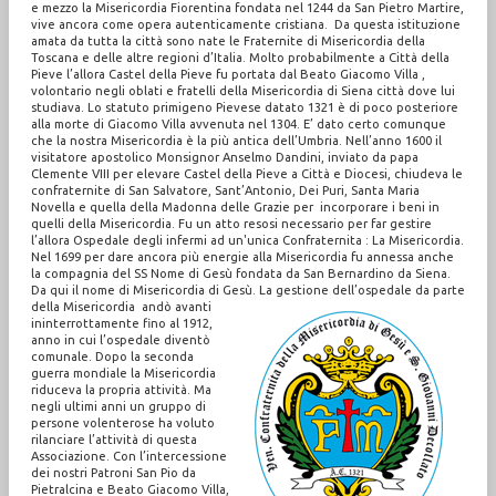
e mezzo la Misericordia Fiorentina fondata nel 1244 da San Pietro Martire,
vive ancora come opera autenticamente cristiana. Da questa istituzione
amata da tutta la città sono nate le Fraternite di Misericordia della
Toscana e delle altre regioni d’Italia. Molto probabilmente a Città della
Pieve l’allora Castel della Pieve fu portata dal Beato Giacomo Villa ,
volontario negli oblati e fratelli della Misericordia di Siena città dove lui
studiava. Lo statuto primigeno Pievese datato 1321 è di poco posteriore
alla morte di Giacomo Villa avvenuta nel 1304. E’ dato certo comunque
che la nostra Misericordia è la più antica dell’Umbria. Nell’anno 1600 il
visitatore apostolico Monsignor Anselmo Dandini, inviato da papa
Clemente VIII per elevare Castel della Pieve a Città e Diocesi, chiudeva le
confraternite di San Salvatore, Sant’Antonio, Dei Puri, Santa Maria
Novella e quella della Madonna delle Grazie per incorporare i beni in
quelli della Misericordia. Fu un atto resosi necessario per far gestire
l’allora Ospedale degli infermi ad un'unica Confraternita : La Misericordia.
Nel 1699 per dare ancora più energie alla Misericordia fu annessa anche
la compagnia del SS Nome di Gesù fondata da San Bernardino da Siena.
Da qui il nome di Misericordia di Gesù.
La gestione dell’ospedale da parte
della Misericordia andò avanti
ininterrottamente fino al 1912,
anno in cui l’ospedale diventò
comunale. Dopo la seconda
guerra mondiale la Misericordia
riduceva la propria attività. Ma
negli ultimi anni un gruppo di
persone volenterose ha voluto
rilanciare l’attività di questa
Associazione. Con l’intercessione
dei nostri Patroni San Pio da
Pietralcina e Beato Giacomo Villa,